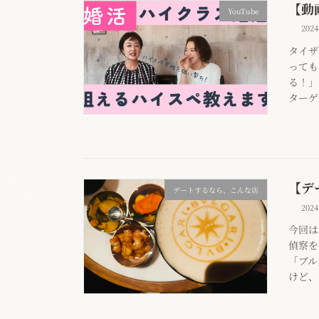
【動
YouTube
202
タイザ
っても
る！」
ターゲ
【デ
デートするなら、こんな店
202
今回は
偵察を
「ブル
けど、