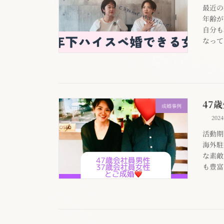
最近の
年齢が
自分も
なって
47
成婚事例
202
活動
海外駐
な素敵
も豊富