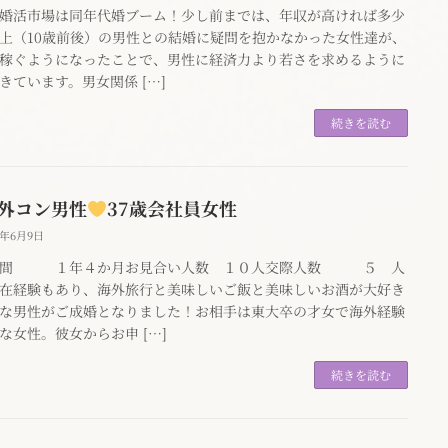
婚活市場は同年代婚ブーム！少し前までは、年収が高ければ多少
上（10歳前後）の男性との結婚に疑問を抱かなかった女性達が、
稼ぐようになったことで、男性に経済力より若さを求めるように
きています。男女関係 […]
続きを読む
歳外コン男性
37歳会社員女性
4年6月9日
期間 １年４か月お見合い人数 １０人交際人数 ５ 人
在経験もあり、海外旅行と美味しいご飯と美味しいお酒が大好き
な男性がご成婚となりました！お相手は東大卒の才女で海外経験
な女性。彼女からお申 […]
続きを読む