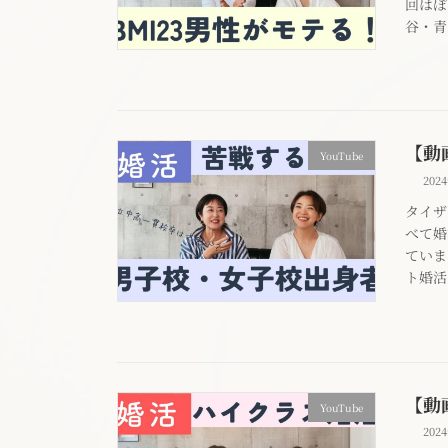
回はぽ
谷・青
【動
YouTube
202
タイザ
べて婚
ていま
ト婚活
【動
YouTube
202