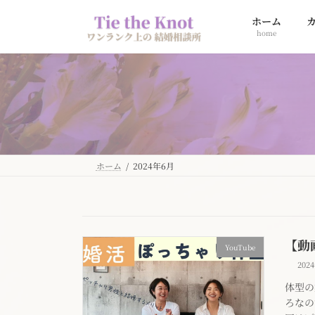
コ
ナ
ホーム
ン
ビ
home
テ
ゲ
ン
ー
ツ
シ
へ
ョ
ス
ン
キ
に
ッ
移
プ
動
ホーム
2024年6月
【動
YouTube
202
体型の
ろなの