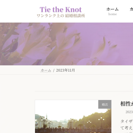
コ
ナ
ホーム
ン
ビ
home
テ
ゲ
ン
ー
ツ
シ
へ
ョ
ス
ン
キ
に
ッ
移
プ
動
ホーム
2023年11月
相性
婚活
202
タイザ
て考え