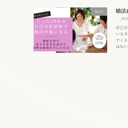
婚活
NEWS
202
自己分
いるタ
でくる
はない