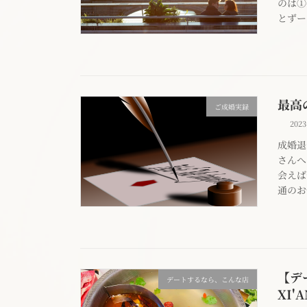
のは①
とずー
最高
ご成婚実録
202
成婚退
さんへ
会えば
通のお
【デ
デートするなら、こんな店
XI'