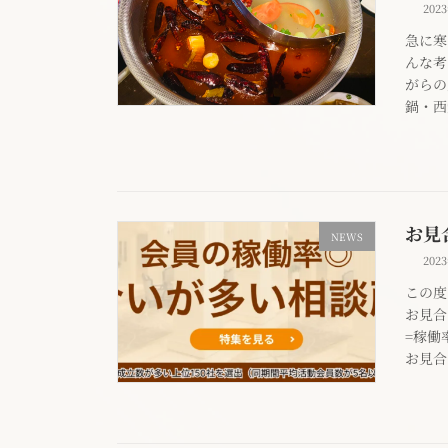
202
急に寒
んな考
がらの
鍋・西安
お見
NEWS
202
この度
お見合
=稼働
お見合