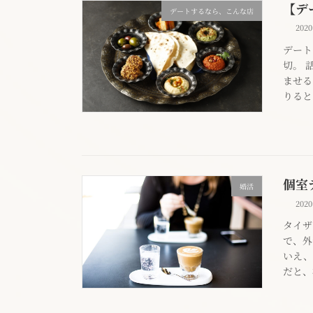
【デ
デートするなら、こんな店
202
デート
切。 
ませる
りると
個室
婚活
202
タイザ
で、外
いえ、
だと、