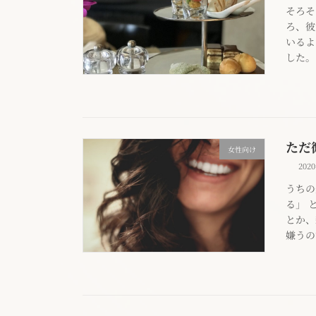
そろそ
ろ、彼
いるよ
した。
ただ
女性向け
202
うちの
る」 
とか、
嫌うの