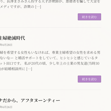
り、長澤まさみさん扮する天才詐欺師が、悪徳者を騙して大金を
メディですが、詐欺の […]
続きを読む
主婦絶滅時代
0年6月28日
婦を希望する女性もいなければ、専業主婦希望の女性を求める男
ないなー と婚活サポートをしていて、ヒシヒシと感じているタ
ット田口です。 私が20代の頃、少し年上の士業の男友達(当時30
)が結婚相談所に […]
続きを読む
ナだから、アフタヌーンティー
0年6月26日