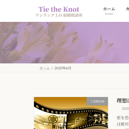
コ
ナ
ホーム
ン
ビ
home
テ
ゲ
ン
ー
ツ
シ
へ
ョ
ス
ン
キ
に
ッ
移
プ
動
ホーム
2020年6月
理想
ご成婚実録
202
密を恐
は絶対