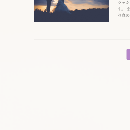
ラッシ
す。 
写真の
投
稿
の
ペ
ー
ジ
送