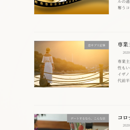
ルの通
奪うコ
専業
恋サプリ記事
202
専業主
性もい
イザノ
代前半
コロ
デートするなら、こんな店
202