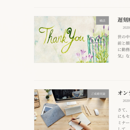
遅刻
婚活
202
世の中
前と顔
に勤務
気』な
オン
ご成婚実録
202
さて、
にもセ
ミナー
して、