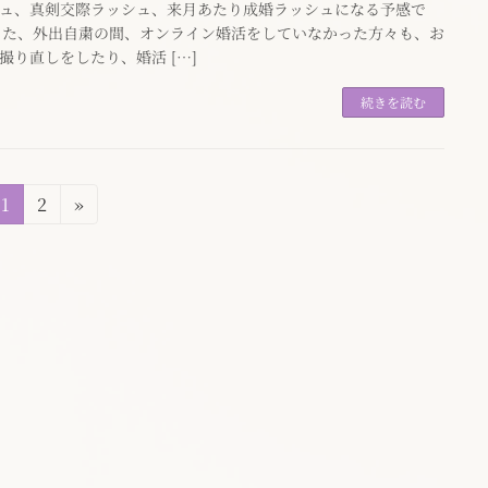
ュ、真剣交際ラッシュ、来月あたり成婚ラッシュになる予感で
また、外出自粛の間、オンライン婚活をしていなかった方々も、お
撮り直しをしたり、婚活 […]
続きを読む
固
固
1
2
»
定
定
ペ
ペ
ー
ー
ジ
ジ