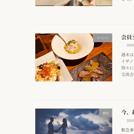
会員
イベント
202
週末は
イザノ
別々に
交流会
今、
婚活
202
緊急事