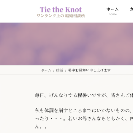
コ
ナ
ホーム
ン
ビ
home
テ
ゲ
ン
ー
ツ
シ
へ
ョ
ス
ン
キ
に
ッ
移
プ
動
ホーム
婚活
暑中お見舞い申し上げます
毎日、げんなりする程暑いですが、皆さんご
私も体調を崩すところまではいかないものの
ったり・・・。若いお母さんならともかく、
ん。。