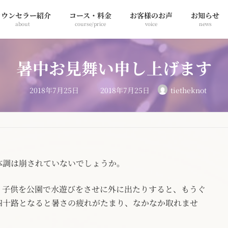
カウンセラー紹介
コース・料金
お客様のお声
お知らせ
about
course/price
voice
news
暑中お見舞い申し上げます
最
2018年7月25日
2018年7月25日
tietheknot
終
更
新
日
時
:
体調は崩されていないでしょうか。
、子供を公園で水遊びをさせに外に出たりすると、もうぐ
四十路となると暑さの疲れがたまり、なかなか取れませ