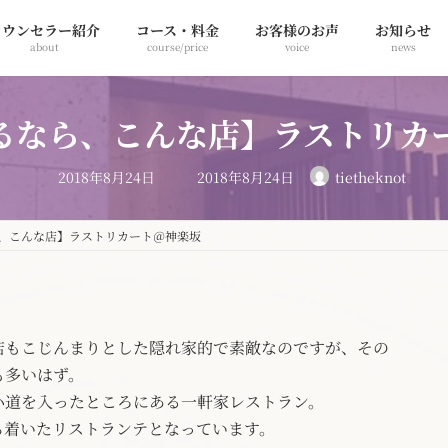
カウンセラー紹介
コース・料金
お客様のお声
お知らせ
about
course/price
voice
news
るなら、こんな店】ラストリカ
最
2018年8月24日
2018年8月24日
tietheknot
終
更
新
日
、こんな店】ラストリカート＠神楽坂
時
:
店もこじんまりとした隠れ家的で素敵なのですが、その
も多いはず。
小道を入ったところにある一軒家レストラン。
ち着いたリストランテとなっています。