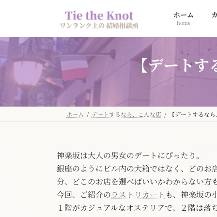
コ
ナ
ホーム
ン
ビ
home
テ
ゲ
ン
ー
ツ
シ
【デートす
へ
ョ
ス
ン
キ
に
ッ
移
プ
動
ホーム
デートするなら、こんな店
【デートするなら
神楽坂は大人の男女のデートにぴったり。
銀座のようにビル内の大箱ではなく、どのお
分、どこのお店を選べばいいかわからない方
今回、ご紹介の
ラストリカート
も、神楽坂の
１階がカジュアルなオステリアで、２階は落