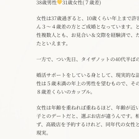
38歳男性
31歳女性(７歳差)
女性は37歳過ぎると、10歳くらい年上まで
ん３～４歳差の方とご成婚となっています。と
性複数人とも、お見合い＆交際を経験済で、
たといえます。
一方で、つい先日、タイザノットの40代半ば
婚活サポートをしている身として、現実的な話
性は５歳未満の年上の男性を望むもので、そ
８歳差くらいのカップル。
女性は年齢を重ねれば重ねるほど、年齢が近
子とのデートだと、選ぶお店が違うんです。
ず、高級店を予約するけれど、同年代の女性
現実。