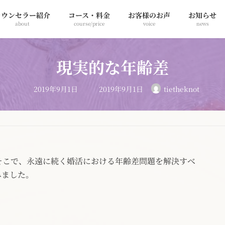
カウンセラー紹介
コース・料金
お客様のお声
お知らせ
about
course/price
voice
news
現実的な年齢差
最
2019年9月1日
2019年9月1日
tietheknot
終
更
新
日
時
:
そこで、永遠に続く婚活における年齢差問題を解決すべ
みました。