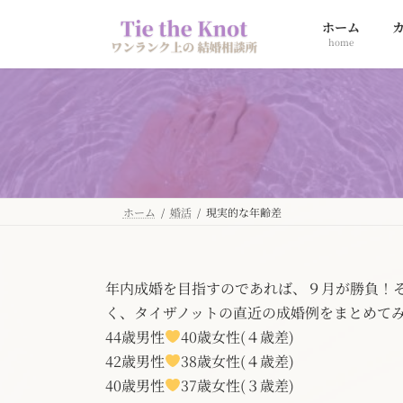
コ
ナ
ホーム
ン
ビ
home
テ
ゲ
ン
ー
ツ
シ
へ
ョ
ス
ン
キ
に
ッ
移
プ
動
ホーム
婚活
現実的な年齢差
年内成婚を目指すのであれば、９月が勝負！
く、タイザノットの直近の成婚例をまとめて
44歳男性
40歳女性(４歳差)
42歳男性
38歳女性(４歳差)
40歳男性
37歳女性(３歳差)