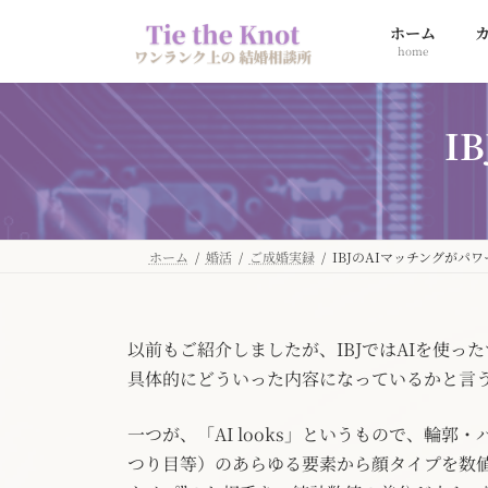
コ
ナ
ホーム
ン
ビ
home
テ
ゲ
ン
ー
ツ
シ
I
へ
ョ
ス
ン
キ
に
ッ
移
プ
動
ホーム
婚活
ご成婚実録
IBJのAIマッチングがパ
以前もご紹介しましたが、IBJではAIを使っ
具体的にどういった内容になっているかと言
一つが、「AI looks」というもので、輪
つり目等）のあらゆる要素から顔タイプを数