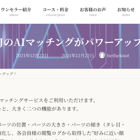
カウンセラー紹介
コース・料金
お客様のお声
お知らせ
about
course/price
voice
news
BJのAIマッチングがパワーアッ
最
2021年12月22日
2021年12月22日
tietheknot
終
更
新
日
ワーアップ！
時
:
たマッチングサービスをご利用いただけます。
うと、大きく二つの機能があります。
郭・パーツの位置・パーツの大きさ・パーツの傾き（タレ目・
値化し、各会員様の閲覧ログから取得した“好みに近い顔