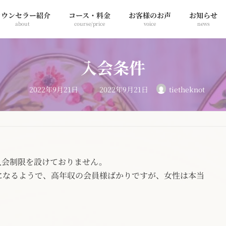
カウンセラー紹介
コース・料金
お客様のお声
お知らせ
about
course/price
voice
news
入会条件
最
2022年9月21日
2022年9月21日
tietheknot
終
更
新
日
時
:
入会制限を設けておりません。
になるようで、高年収の会員様ばかりですが、女性は本当