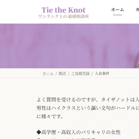
コ
ナ
ホーム
ン
ビ
home
テ
ゲ
ン
ー
ツ
シ
へ
ョ
ス
ン
キ
に
ッ
移
プ
動
ホーム
婚活
ご成婚実録
入会条件
よく質問を受けるのですが、タイザノットは
男性はハイクラスという謳い文句がハードル
に様々です。
◆高学歴・高収入のバリキャリの女性