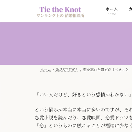
コ
ナ
ホーム
ン
ビ
home
テ
ゲ
ン
ー
ツ
シ
へ
ョ
ス
ン
キ
に
ッ
移
プ
動
ホーム
婚活STUDY！
恋を忘れた貴方がすべきこと
「いい人だけど、好きという感情がわかない
という悩みが本当に本当に多いのですが、そ
恋愛小説を読んだり、恋愛映画、恋愛ドラマ
「恋」というものに触れることが極端に少な