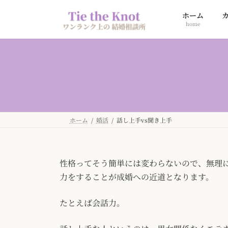
コ
ナ
ホーム
ン
ビ
home
テ
ゲ
ン
ー
ツ
シ
へ
ョ
ス
ン
キ
に
ッ
移
プ
動
ホーム
婚活
話し上手vs聞き上手
性格ってそう簡単には変わらないので、無理
力をすることが成婚への近道となります。
たとえば会話力。