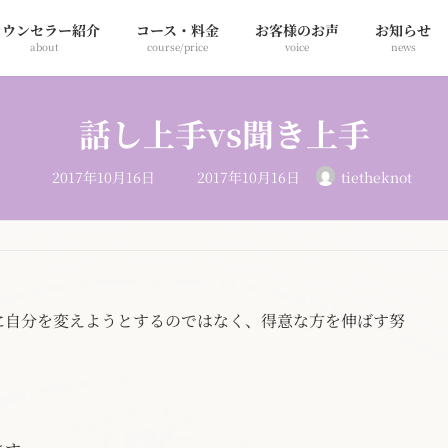
カウンセラー紹介
コース・料金
お客様のお声
お知らせ
about
course/price
voice
news
話し上手vs聞き上手
最
2017年10月16日
2017年10月16日
tietheknot
終
更
新
日
時
:
に自分を変えようとするのではなく、得意な方を伸ばす努