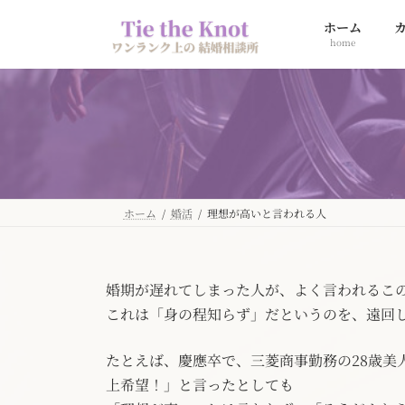
コ
ナ
ホーム
ン
ビ
home
テ
ゲ
ン
ー
ツ
シ
へ
ョ
ス
ン
キ
に
ッ
移
プ
動
ホーム
婚活
理想が高いと言われる人
婚期が遅れてしまった人が、よく言われるこ
これは「身の程知らず」だというのを、遠回
たとえば、慶應卒で、三菱商事勤務の28歳美
上希望！」と言ったとしても