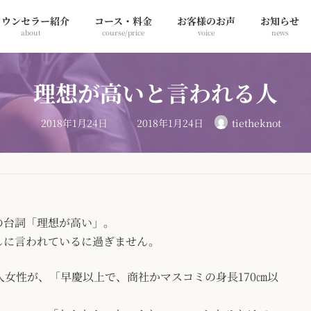
カウンセラー紹介
コース・料金
お客様のお声
お知らせ
about
course/price
voice
news
理想が高いと言われる人
最
2018年1月24日
2018年1月24日
tietheknot
終
更
新
日
時
:
の台詞「理想が高い」。
しに言われているに過ぎません。
人女性が、「早慶以上で、商社かマスコミの身長170㎝以