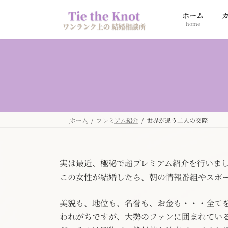
コ
ナ
ホーム
ン
ビ
home
テ
ゲ
ン
ー
ツ
シ
へ
ョ
ス
ン
キ
に
ッ
移
プ
動
ホーム
プレミアム紹介
世界が違う二人の交際
実は最近、極秘で超プレミアム紹介を行いま
この女性が結婚したら、朝の情報番組やスポ
美貌も、地位も、名誉も、お金も・・・全て
われがちですが、大勢のファンに囲まれてい