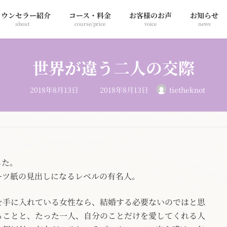
カウンセラー紹介
コース・料金
お客様のお声
お知らせ
about
course/price
voice
news
世界が違う二人の交際
最
2018年8月13日
2018年8月13日
tietheknot
終
更
新
日
時
:
した。
ーツ紙の見出しになるレベルの有名人。
を手に入れている女性なら、結婚する必要ないのではと思
ることと、たった一人、自分のことだけを愛してくれる人