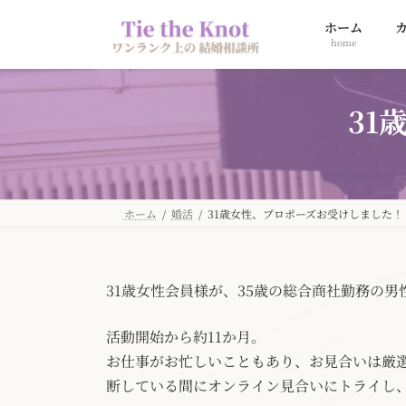
コ
ナ
ホーム
ン
ビ
home
テ
ゲ
ン
ー
ツ
シ
31
へ
ョ
ス
ン
キ
に
ッ
移
プ
動
ホーム
婚活
31歳女性、プロポーズお受けしました！
31歳女性会員様が、35歳の総合商社勤務の
活動開始から約11か月。
お仕事がお忙しいこともあり、お見合いは厳
断している間にオンライン見合いにトライし