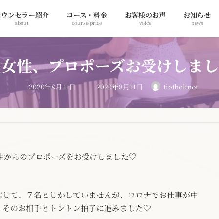
カウンセラー紹介
コース・料金
お客様のお声
お知らせ
about
course/price
voice
news
歳女性、プロポーズお受けしま
最
2020年8月11日
2020年8月11日
tietheknot
終
更
新
日
時
:
男性からのプロポーズをお受けしました♡
選して、７名としかしていませんが、コロナでお仕事が中
、そのお相手とトントン拍子に進みました♡