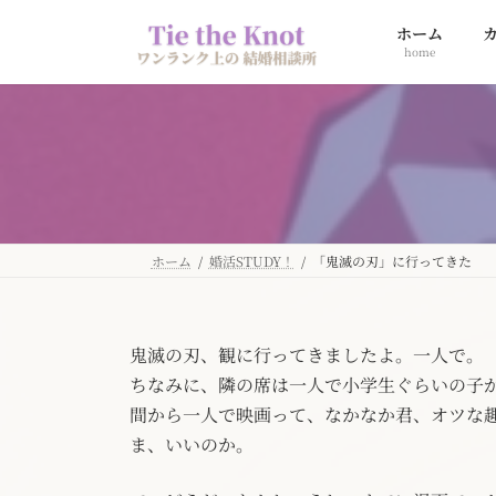
コ
ナ
ホーム
ン
ビ
home
テ
ゲ
ン
ー
ツ
シ
へ
ョ
ス
ン
キ
に
ッ
移
プ
動
ホーム
婚活STUDY！
「鬼滅の刃」に行ってきた
鬼滅の刃、観に行ってきましたよ。一人で。
ちなみに、隣の席は一人で小学生ぐらいの子が
間から一人で映画って、なかなか君、オツな
ま、いいのか。