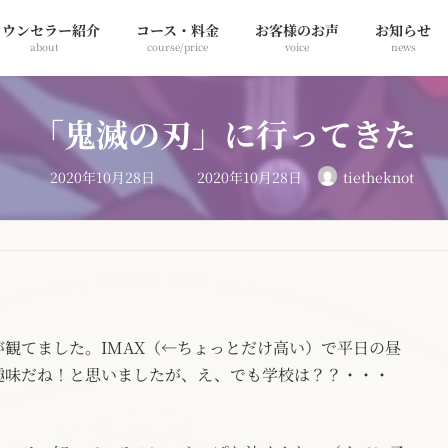
カウンセラー紹介
コース・料金
お客様のお声
お知らせ
about
course/price
voice
news
「鬼滅の刃」に行ってきた
最
2020年10月28日
2020年10月28日
tietheknot
終
更
新
日
時
:
観てました。IMAX（←ちょっとだけ高い）で平日の昼
趣味だね！と思いましたが、え、でも学校は？？・・・