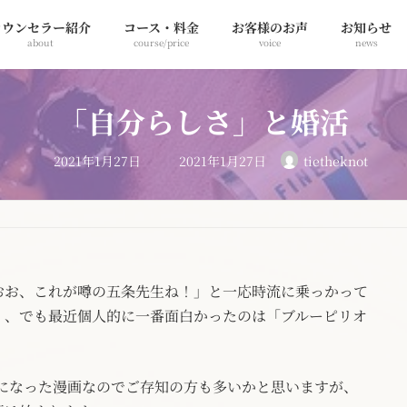
カウンセラー紹介
コース・料金
お客様のお声
お知らせ
about
course/price
voice
news
「自分らしさ」と婚活
最
2021年1月27日
2021年1月27日
tietheknot
終
更
新
日
時
:
おお、これが噂の五条先生ね！」と一応時流に乗っかって
）、でも最近個人的に一番面白かったのは「ブルーピリオ
？）になった漫画なのでご存知の方も多いかと思いますが、