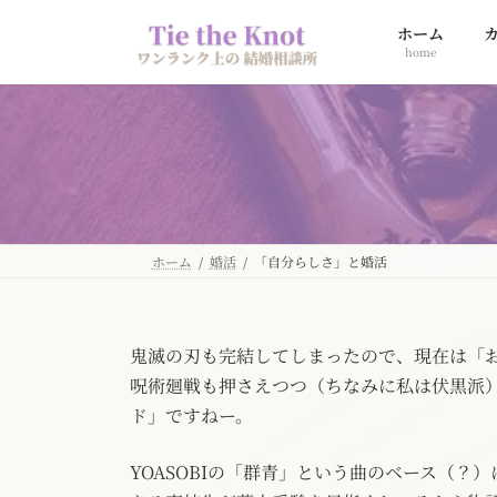
コ
ナ
ホーム
ン
ビ
home
テ
ゲ
ン
ー
ツ
シ
へ
ョ
ス
ン
キ
に
ッ
移
プ
動
ホーム
婚活
「自分らしさ」と婚活
鬼滅の刃も完結してしまったので、現在は「
呪術廻戦も押さえつつ（ちなみに私は伏黒派
ド」ですねー。
YOASOBIの「群青」という曲のベース（