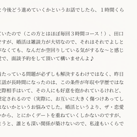
と今後どう進めていくかというお話でしたら、１時間くら
ていたので（この方とはほぼ毎回３時間コース！）、田口
ですが、婚活は雑談力が大切なので、それはそれでよしと
がなくても、なんだか空回りしている気がするな～と感じ
覚で、面談予約をして頂いて構いませんよ♪
当たっている問題が必ずしも解決するわけではなく、昨日
（話が長時間になったのは、この条件が年収や学歴ではな
交際相手はいて、その人にも好意を抱かれているけれど、
想定されるので（実際に、お互いに大きく傷つけあってし
はないかというお悩みでした。婚活というより、ザ・恋愛
いから、とにかくデートを重ねていくしかないのですが、
まうと、誰とも深い関係が築けないので、私達もいくらで