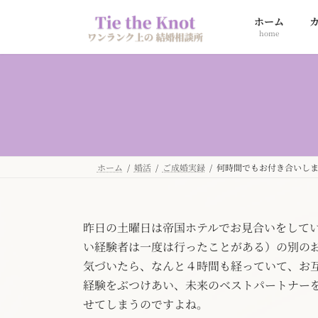
コ
ナ
ホーム
ン
ビ
home
テ
ゲ
ン
ー
ツ
シ
へ
ョ
ス
ン
キ
に
ッ
移
プ
動
ホーム
婚活
ご成婚実録
何時間でもお付き合いし
昨日の土曜日は帝国ホテルでお見合いをして
い経験者は一度は行ったことがある）の別の
気づいたら、なんと４時間も経っていて、お
経験をぶつけあい、未来のベストパートナー
せてしまうのですよね。