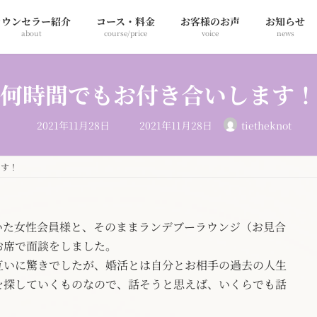
カウンセラー紹介
コース・料金
お客様のお声
お知らせ
about
course/price
voice
news
何時間でもお付き合いします！
最
2021年11月28日
2021年11月28日
tietheknot
終
更
新
日
ます！
時
:
いた女性会員様と、そのままランデブーラウンジ（お見合
お席で面談をしました。
互いに驚きでしたが、婚活とは自分とお相手の過去の人生
を探していくものなので、話そうと思えば、いくらでも話