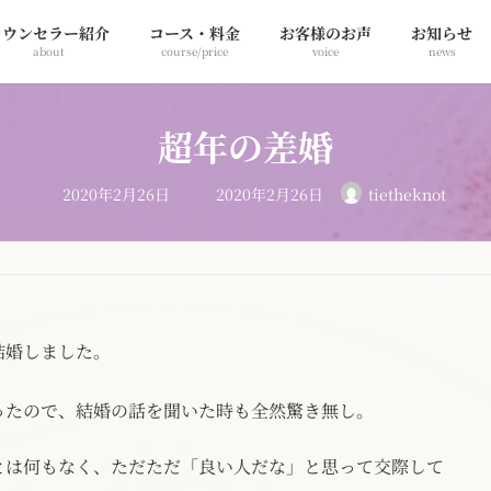
カウンセラー紹介
コース・料金
お客様のお声
お知らせ
about
course/price
voice
news
超年の差婚
最
2020年2月26日
2020年2月26日
tietheknot
終
更
新
日
時
:
結婚しました。
ったので、結婚の話を聞いた時も全然驚き無し。
とは何もなく、ただただ「良い人だな」と思って交際して