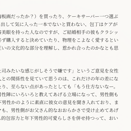
陶板画だったか？）を買ったり、ケーキサーバー一つ選ぶ
し出して気に入った一本でないと買わない、包丁はケアが
審美眼を持った人なのですが、ご結婚相手の彼もクラシッ
必ず購入すると決めていたり、物理をこよなく愛するとい
互いの文化的な部分を理解し、惹かれ合ったのかなとも思
上司みたいな感じがしそうで嫌です」というご意見を女性
人との関係性を見ていて思うのは、これだけの年の差にな
たり、至らない点があったとしても「もう仕方ないなー。
男性陣にいろいろと教えてあげる立場になって、男性側も
下男性かのように素直に彼女の意見を聞き入れており、ま
マも、男性側がお父さん的なおおらかさで受け止めてあげ
ん的包容力と年下男性的可愛らしさを併せ持つって、おい