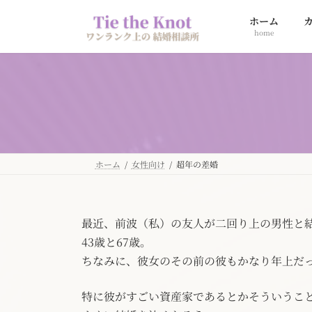
コ
ナ
ホーム
ン
ビ
home
テ
ゲ
ン
ー
ツ
シ
へ
ョ
ス
ン
キ
に
ッ
移
プ
動
ホーム
女性向け
超年の差婚
最近、前波（私）の友人が二回り上の男性と
43歳と67歳。
ちなみに、彼女のその前の彼もかなり年上だ
特に彼がすごい資産家であるとかそういうこ