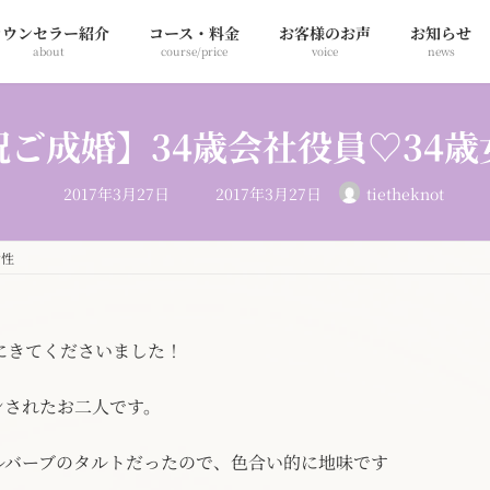
カウンセラー紹介
コース・料金
お客様のお声
お知らせ
about
course/price
voice
news
祝ご成婚】34歳会社役員♡34歳
最
2017年3月27日
2017年3月27日
tietheknot
終
更
新
日
女性
時
:
にきてくださいました！
ンされたお二人です。
ルバーブのタルトだったので、色合い的に地味です