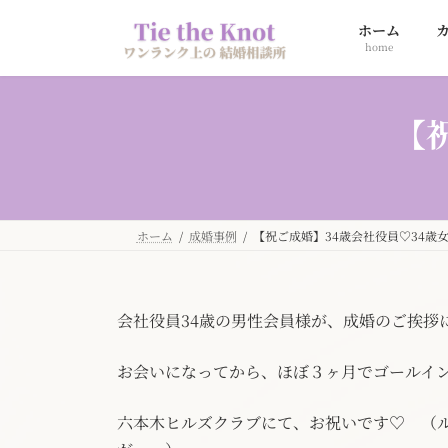
コ
ナ
ホーム
ン
ビ
home
テ
ゲ
ン
ー
ツ
シ
【
へ
ョ
ス
ン
キ
に
ッ
移
プ
動
ホーム
成婚事例
【祝ご成婚】34歳会社役員♡34歳
会社役員34歳の男性会員様が、成婚のご挨拶
お会いになってから、ほぼ３ヶ月でゴールイ
六本木ヒルズクラブにて、お祝いです♡ （